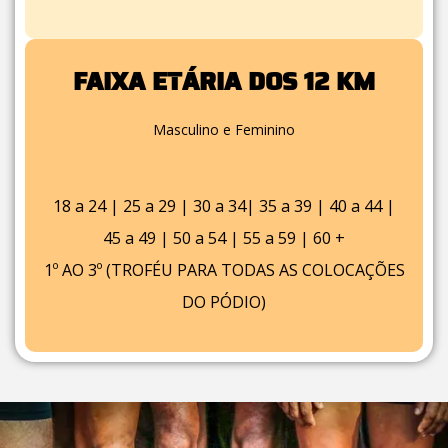
FAIXA ETÁRIA DOS 12 KM
Masculino e Feminino
18 a 24 | 25 a 29 | 30 a 34| 35 a 39 | 40 a 44 |
45 a 49 | 50 a 54 | 55 a 59 | 60 +
1º AO 3º (TROFÉU PARA TODAS AS COLOCAÇÕES
DO PÓDIO)