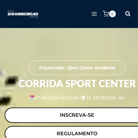
0
Organizador: Sport Center Academia
CORRIDA SPORT CENTER
27/09/2026 ÁS 07:00h
|
TX. DE FREITAS - BA
INSCREVA-SE
REGULAMENTO