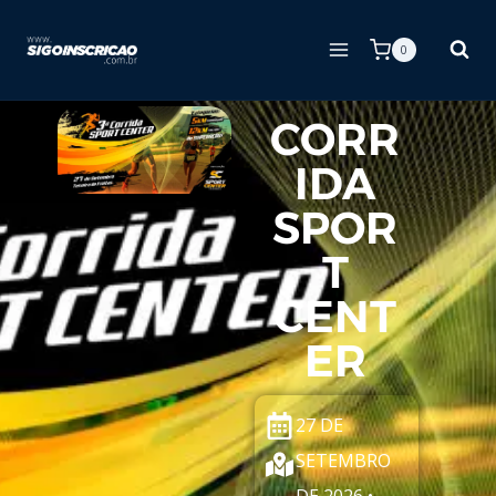
0
CORR
IDA
SPOR
T
CENT
ER
27 DE
SETEMBRO