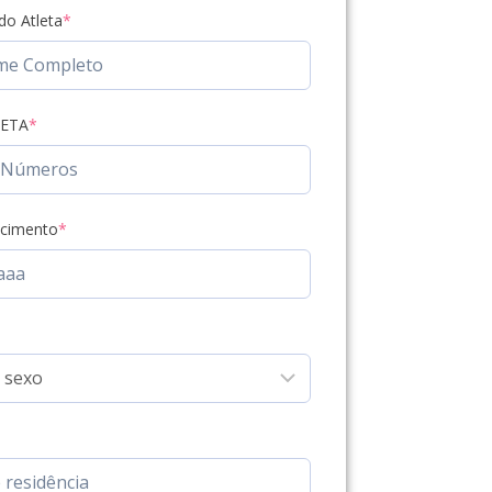
o Atleta
*
LETA
*
scimento
*