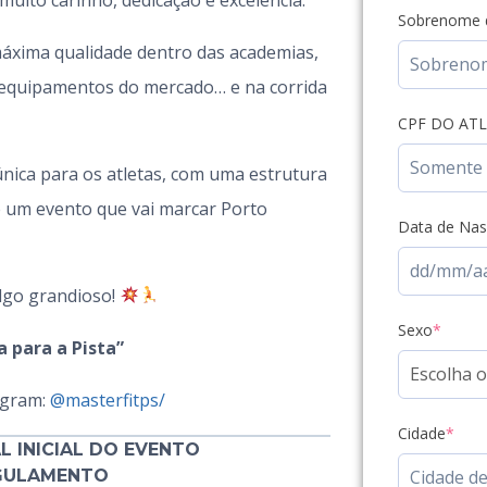
Sobrenome d
 máxima qualidade dentro das academias,
equipamentos do mercado… e na corrida
CPF DO AT
ica para os atletas, com uma estrutura
 e um evento que vai marcar Porto
Data de Na
algo grandioso!
Sexo
*
 para a Pista”
agram:
@masterfitps/
Cidade
*
L INICIAL DO EVENTO
EGULAMENTO