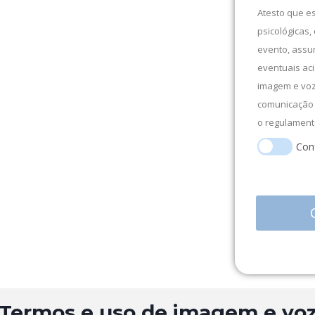
Atesto que es
psicológicas,
evento, assu
eventuais aci
imagem e voz
comunicação 
o regulament
Conf
Termos e uso de imagem e vo