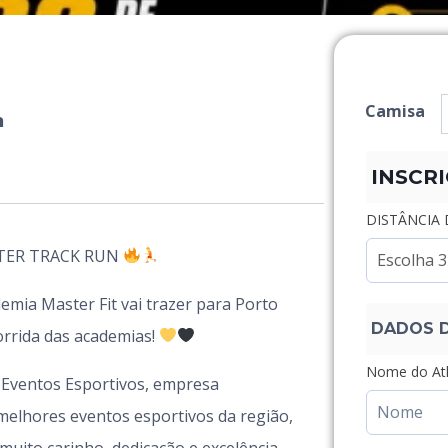
Camisa
a
INSCR
DISTÂNCIA 
TER TRACK RUN
emia Master Fit vai trazer para Porto
DADOS 
orrida das academias!
Nome do Atl
 Eventos Esportivos, empresa
melhores eventos esportivos da região,
uito carinho, dedicação e excelência.