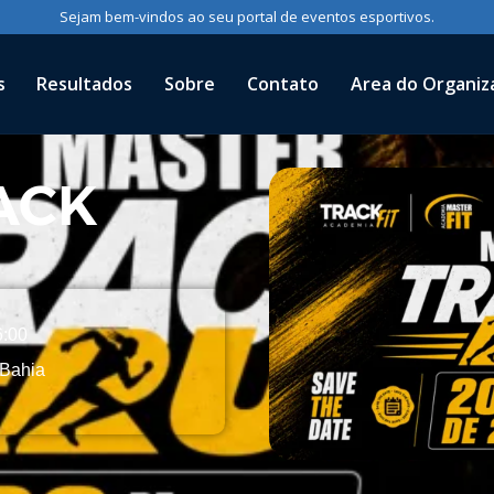
Sejam bem-vindos ao seu portal de eventos esportivos.
s
Resultados
Sobre
Contato
Area do Organiz
ACK
:00
 Bahia