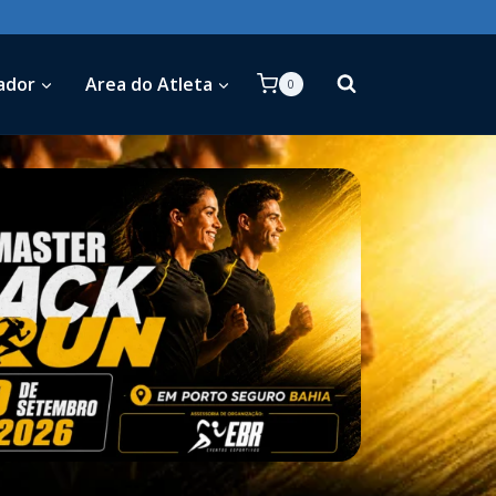
ador
Area do Atleta
0