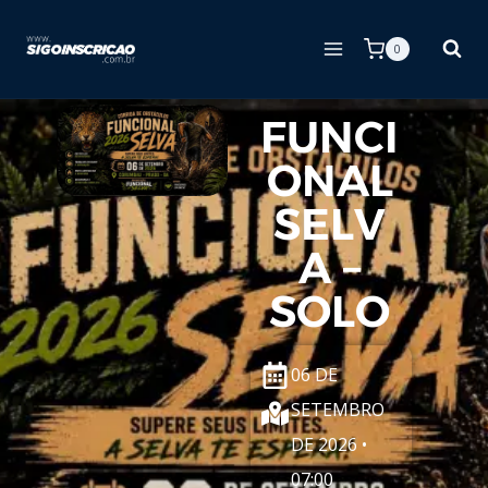
0
FUNCI
ONAL
SELV
A –
SOLO
06 DE
SETEMBRO
DE 2026 •
07:00