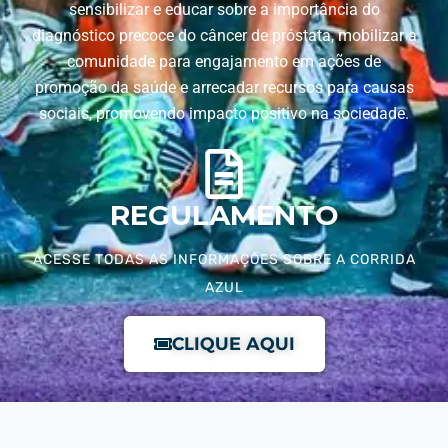
sensibilizar e educar sobre a importância do
diagnóstico precoce do câncer de próstata, mobilizar a
comunidade para engajamento em ações de
promoção da saúde e arrecadar recursos para causas
sociais, promovendo impacto positivo na sociedade.
REGULAMENTO
ACESSE TODAS AS INFORMAÇÕES SOBRE A CORRIDA
AZUL
CLIQUE AQUI