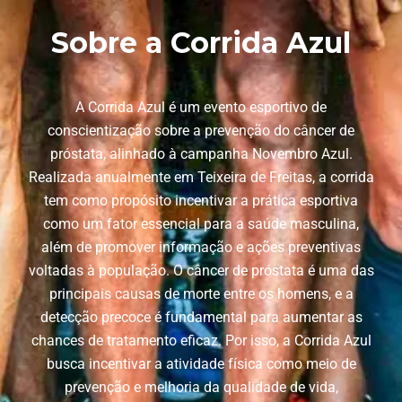
Sobre a Corrida Azul
A Corrida Azul é um evento esportivo de
conscientização sobre a prevenção do câncer de
próstata, alinhado à campanha Novembro Azul.
Realizada anualmente em Teixeira de Freitas, a corrida
tem como propósito incentivar a prática esportiva
como um fator essencial para a saúde masculina,
além de promover informação e ações preventivas
voltadas à população. O câncer de próstata é uma das
principais causas de morte entre os homens, e a
detecção precoce é fundamental para aumentar as
chances de tratamento eficaz. Por isso, a Corrida Azul
busca incentivar a atividade física como meio de
prevenção e melhoria da qualidade de vida,